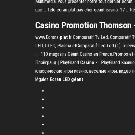
Multimédia, vous présenter notre tout dernier écran .
que ... Tele ecran plat pas cher geant casino. 17 ... R
Casino Promotion Thomson -
www.Ecrans-
plat
.fr Comparatif Tv Led, Comparatif T
LED, OLED, Plasma etComparatif Led Lcd (1) Télévis
-… 110 magasins Géant Casino en France.Promos et c
Плэйгранд | PlayGrand
Casino
-… PlayGrand Казино
классические игры казино, веселые игры, видео-по
légales
Ecran
LED
géant