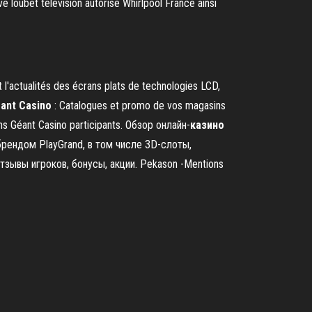
e loubet television autorise Whirlpool France ainsi
 l'actualités des écrans plats de technologies LCD,
ant
Casino
: Catalogues et promo de vos magasins
s Géant Casino participants. Обзор онлайн-
казино
рендом PlayGrand, в том числе 3D-слоты,
тзывы игроков, бонусы, акции. Pekason -Mentions