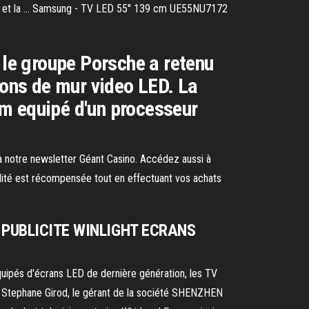
 et la ... Samsung - TV LED 55'' 139 cm UE55NU7172
 le groupe Porsche a retenu
ions de mur video LED. La
m equipé d'un processeur
à notre newsletter Géant Casino. Accédez aussi à
élité est récompensée tout en effectuant vos achats
 LED PUBLICITE WINLIGHT ECRANS
quipés d'écrans LED de dernière génération, les TV
z Stephane Girod, le gérant de la société SHENZHEN