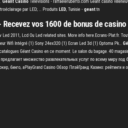
..
Geant
Casino
Televisions - raffaeleruberto.com Geant casino villeneuv
étroéclairage par LED; ... Produits
LED
, Tunisie -
geant
.tn
 Recevez vos 1600 de bonus de casino
v Led 2011, Lcd Ou Led related sites. More info here.Ecrans-Plat.fr. Tout
eur Wifi Intégré (1) Sony 24ex320 (1) Ecran Led 3d (1) Optoma Pk...
Gé
atalogues Géant Casino en ce moment. Le salon du bagage. 40 magasin
 предлагает множество развлекательных услуг по всему миру под б
кер, бинго, аPlayGrand Casino Обзор ПлэйГранд Казино: рейтинги и о