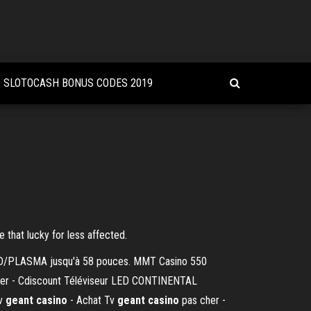
SLOTOCASH BONUS CODES 2019
e that lucky for less affected.
LCD/PLASMA jusqu'à 58 pouces. MMT Casino 550
cher - Cdiscount Téléviseur LED CONTINENTAL
Tv
geant casino
- Achat Tv
geant casino
pas cher -